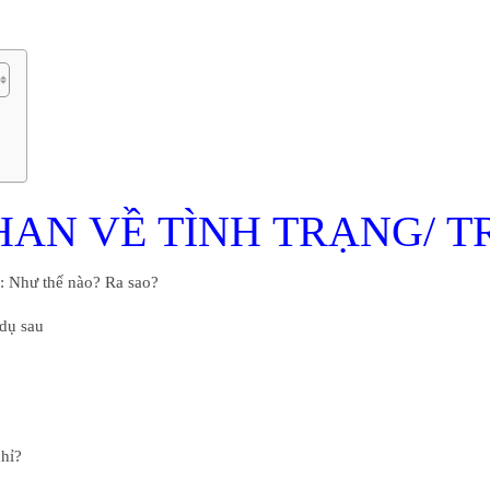
I
HAN VỀ TÌNH TRẠNG/ 
 : Như thế nào? Ra sao?
dụ sau
nhỉ?