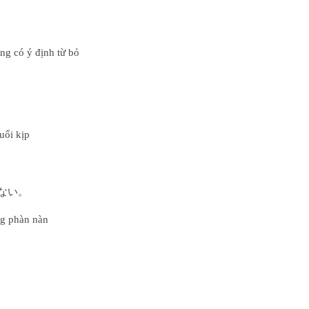
ng có ý định từ bỏ
uổi kịp
ない。
ng phàn nàn