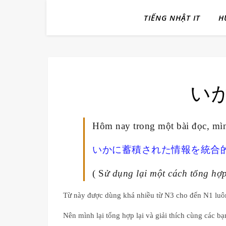
TIẾNG NHẬT IT
H
いか
Hôm nay trong một bài đọc, m
いかに蓄積された情報を統合
( S
ử dụng lại một cách tổng hợp
Từ này được dùng khá nhiều từ N3 cho đến N1 lu
Nên mình lại tổng hợp lại và giải thích cùng các bạ