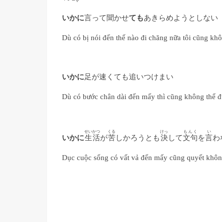
いかに
言って聞かせ
ても
あきらめようとしない
Dù có bị nói đến thế nào đi chăng nữa tôi cũng khô
いかに
足が速くても追いつけまい
Dù có bước chân dài đến mấy thì cũng không thể đ
せいかつ
くる
けっ
もんく
い
いかに
生活
が
苦
しかろうとも
決
して
文句
を
言
わ
Dục cuộc sống có vất vả đến mấy cũng quyết khô