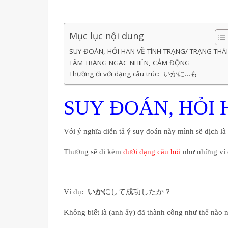
Mục lục nội dung
SUY ĐOÁN, HỎI HAN VỀ TÌNH TRẠNG/ TRẠNG THÁ
TÂM TRẠNG NGẠC NHIÊN, CẢM ĐỘNG
Thường đi với dạng cấu trúc: いかに…も
SUY ĐOÁN, HỎI 
Với ý nghĩa diễn tả ý suy đoán này mình sẽ dịch là
Thường sẽ đi kèm
dưới dạng câu hỏi
như những ví 
Ví dụ:
いかに
して成功したか？
Không biết là (anh ấy) đã thành công như thế nào 