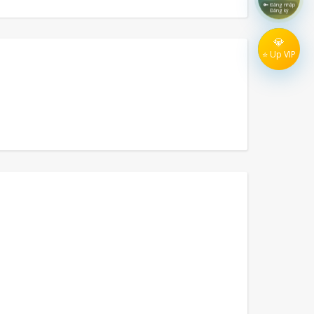
🔑 Đăng nhập
Đăng ký
💎
⭐ Up VIP