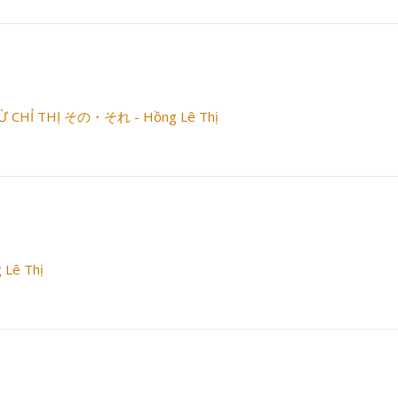
TỪ CHỈ THỊ その・それ - Hồng Lê Thị
Lê Thị