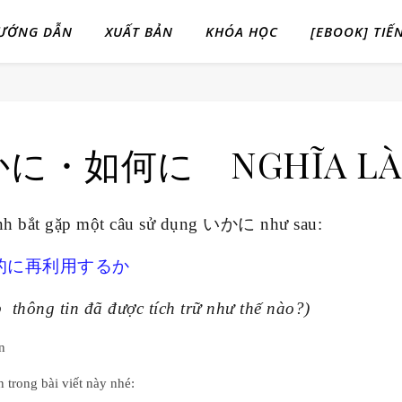
ƯỚNG DẪN
XUẤT BẢN
KHÓA HỌC
[EBOOK] TIẾ
に・如何に NGHĨA LÀ 
ình bắt gặp một câu sử dụng いかに như sau:
的に再利用するか
 thông tin đã được tích trữ như thế nào?)
ôn
n trong bài viết này nhé: