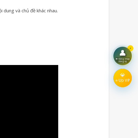
i dung và chủ đề khác nhau.
⚡
👤
🔑 Đăng nhập
Đăng ký
💎
⭐ Up VIP