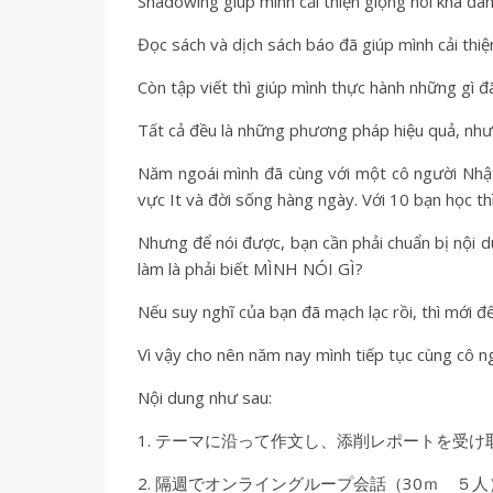
Shadowing giúp mình cải thiện giọng nói khá đán
Đọc sách và dịch sách báo đã giúp mình cải thiệ
Còn tập viết thì giúp mình thực hành những gì đ
Tất cả đều là những phương pháp hiệu quả, nhưng
Năm ngoái mình đã cùng với một cô người Nhật 
vực It và đời sống hàng ngày. Với 10 bạn học t
Nhưng để nói được, bạn cần phải chuẩn bị nội dun
làm là phải biết MÌNH NÓI GÌ?
Nếu suy nghĩ của bạn đã mạch lạc rồi, thì mới đ
Vì vậy cho nên năm nay mình tiếp tục cùng cô n
Nội dung như sau:
1. テーマに沿って作文し、添削レポートを受け
2. 隔週でオンライングループ会話（30ｍ 