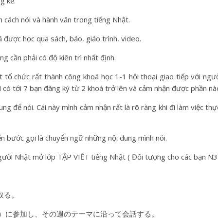
g kể.
n cách nói và hành văn trong tiếng Nhật.
ã được học qua sách, báo, giáo trình, video.
 cần phải có độ kiên trì nhất định.
tổ chức rất thành công khoá học 1-1 hội thoại giao tiếp với ngườ
hì có tới 7 bạn đăng ký từ 2 khoá trở lên và cảm nhận được phần nà
g để nói. Cái này mình cảm nhận rất là rõ ràng khi đi làm việc thực
ến bước gọi là chuyển ngữ những nội dung mình nói.
gười Nhật mở lớp TẬP VIẾT tiếng Nhật ( Đối tượng cho các bạn N3 
取る。
５人）に参加し、その週のテーマに沿って会話する。