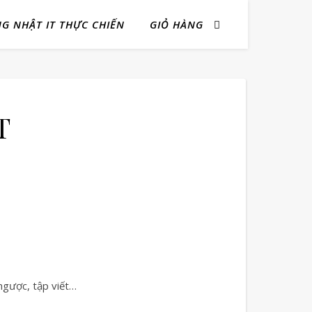
NG NHẬT IT THỰC CHIẾN
GIỎ HÀNG
T
ngược, tập viết…