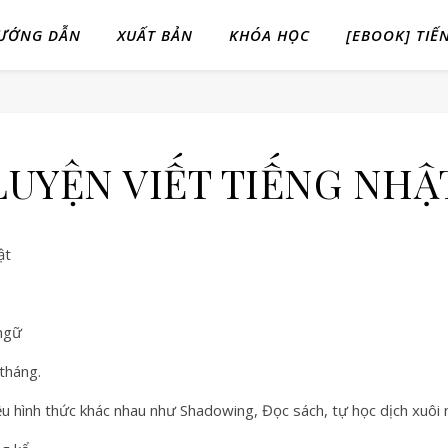
ƯỚNG DẪN
XUẤT BẢN
KHÓA HỌC
[EBOOK] TIẾ
LUYỆN VIẾT TIẾNG NHẬ
ật
 ngữ
tháng.
ều hình thức khác nhau như Shadowing, Đọc sách, tự học dịch xuôi 