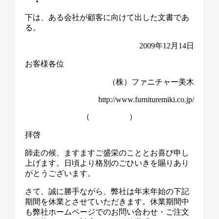
下は、ある会社が顧客に向けて出した文書であ
る。
2009年12月14日
お客様各位
（株）ファニチャー美木
http://www.furnituremiki.co.jp/
（ ）
拝啓
師走の候、ますますご盛栄のこととお喜び申し
上げます。日頃より格別のごひいきを賜りあり
がとうございます。
さて、誠に勝手ながら、弊社は年末年始の下記
期間を休業とさせていただきます。休業期間中
も弊社ホームページでのお問い合わせ・ご注文