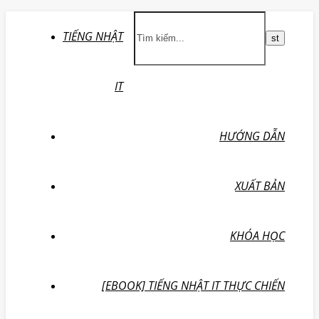
TIẾNG NHẬT
IT
HƯỚNG DẪN
XUẤT BẢN
KHÓA HỌC
[EBOOK] TIẾNG NHẬT IT THỰC CHIẾN