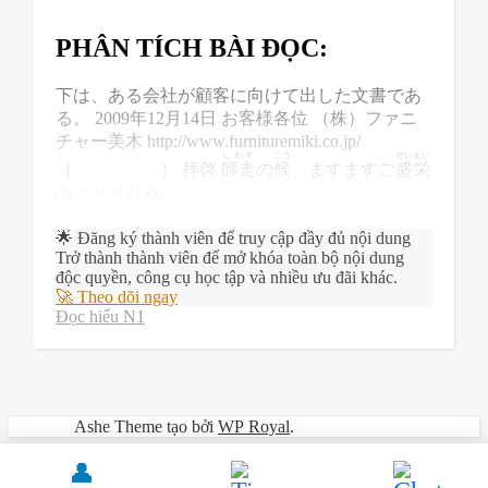
PHÂN TÍCH BÀI ĐỌC:
下は、ある会社が顧客に向けて出した文書であ
る。
2009年12月14日
お客様各位
（株）ファニ
チャー美木
http://www.furnituremiki.co.jp/
しわす
こう
せいえい
（ ）
拝啓
師走
の
候
、ますますご
盛栄
のこととお�...
🌟 Đăng ký thành viên để truy cập đầy đủ nội dung
Trở thành thành viên để mở khóa toàn bộ nội dung
độc quyền, công cụ học tập và nhiều ưu đãi khác.
🚀 Theo dõi ngay
Đọc hiểu N1
Ashe Theme tạo bởi
WP Royal
.
👤