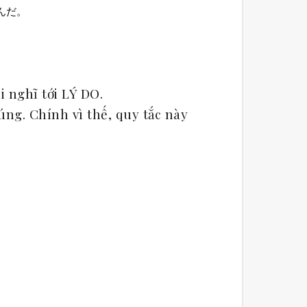
んだ。
 nghĩ tới LÝ DO.
úng. Chính vì thế, quy tắc này