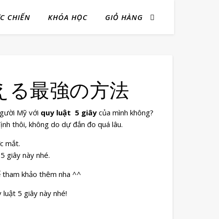
ỰC CHIẾN
KHÓA HỌC
GIỎ HÀNG
に使える最強の方法
 người Mỹ với
quy luật 5 giây
của mình không?
 định thôi, không do dự đắn đo quá lâu.
ớc mắt.
5 giây này nhé.
ể tham khảo thêm nha ^^
uật 5 giây này nhé!