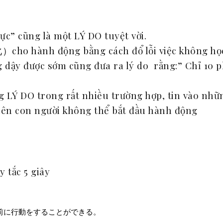
ực” cũng là một LÝ DO tuyệt vời.
cho hành động bằng cách đổ lỗi việc không học
 dậy được sớm cũng đưa ra lý do rằng:” Chỉ 10 
 LÝ DO trong rất nhiều trường hợp, tin vào nhữ
 nên con người không thể bắt đầu hành động
y tắc 5 giây
前に行動をすることができる。