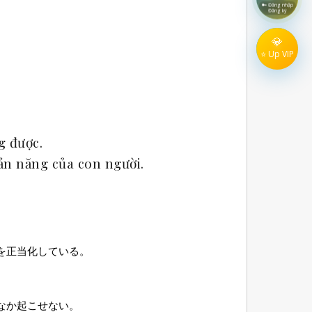
🔑 Đăng nhập
Đăng ký
💎
⭐ Up VIP
g được.
ản năng của con người.
を正当化している。
なか起こせない。