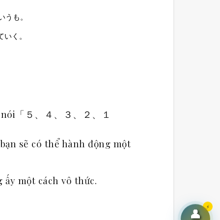
いうも。
ていく。
, thì hãy nói「５、４、３、２、１
 bạn sẽ có thể hành động một
 ấy một cách vô thức.
⚡
👤