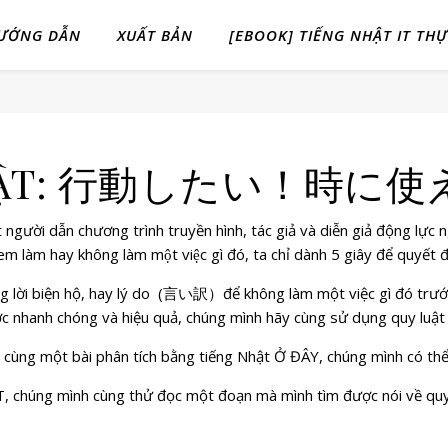
ƯỚNG DẪN
XUẤT BẢN
[EBOOK] TIẾNG NHẬT IT TH
NHẬT: 行動したい！時
 người dẫn chương trình truyền hình, tác giả và diễn giả động lực
xem làm hay không làm một việc gì đó, ta chỉ dành 5 giây để quyết
g lời biện hộ, hay lý do (言い訳）để không làm một việc gì đó trư
c nhanh chóng và hiệu quả, chúng mình hãy cùng sử dụng quy luật 
x cùng một bài phân tích bằng tiếng Nhật
Ở ĐÂY,
chúng mình có th
húng mình cùng thử đọc một đoạn mà mình tìm được nói về quy l