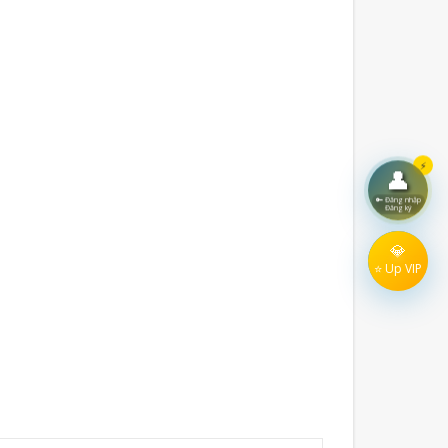
⚡
👤
🔑 Đăng nhập
Đăng ký
💎
⭐ Up VIP