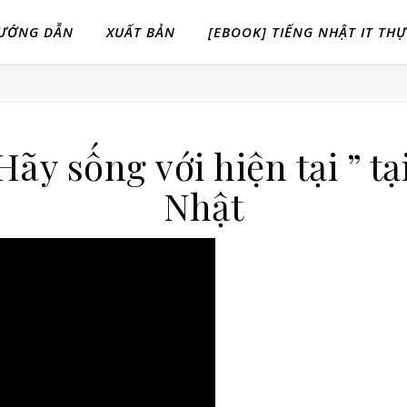
ƯỚNG DẪN
XUẤT BẢN
[EBOOK] TIẾNG NHẬT IT TH
ãy sống với hiện tại ” tạ
Nhật