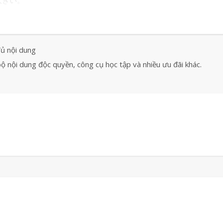
大きい。
đủ nội dung
ộ nội dung độc quyền, công cụ học tập và nhiều ưu đãi khác.