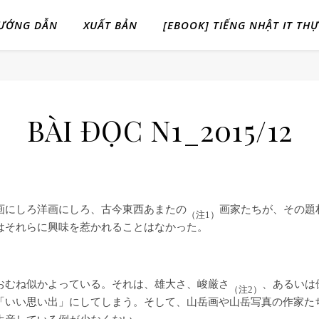
ƯỚNG DẪN
XUẤT BẢN
[EBOOK] TIẾNG NHẬT IT TH
BÀI ĐỌC N1_2015/12
画にしろ洋画にしろ、古今東西あまたの
画家たちが、その題
（注1）
はそれらに興味を惹かれることはなかった。
おむね似かよっている。それは、雄大さ、峻厳さ
、あるいは
（注2）
「いい思い出」にしてしまう。そして、山岳画や山岳写真の作家た