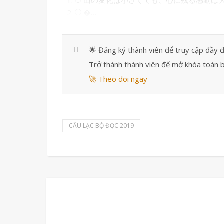
山の変化は小さくても、心に残る感動は
�...
🌟 Đăng ký thành viên để truy cập đầy 
Trở thành thành viên để mở khóa toàn b
🚀 Theo dõi ngay
CÂU LẠC BỘ ĐỌC 2019