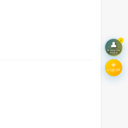
⚡
👤
🔑 Đăng nhập
Đăng ký
💎
⭐ Up VIP