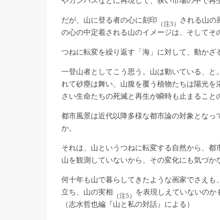
やカンバスなどに再現して、狭い市場の中で再
だが、山に登る者の心に刻印
される山の
（注3）
の心の中定着される山のイメージは、そしてそ
つねに転変を繰り返す「海」に対して、動かざ
一登山者としてこう思う。山は動いている、と
れて砂塵は舞い、山腹を覆う植物たちは陽光を
さい生命たちの死滅と再生が瞬時も止まること
都市風景は近代以降多様な都市論の対象となっ
か。
それは、山というつねに転変する自然から、都
山を観測していないから、その変化にも気づか
何十年も山で暮らしてきたような画家でさえも
立ち、山の実相
を表現しえていないのか
（注5）
（志水哲也編『山と私の対話』による）