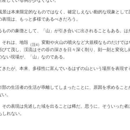
生産している例が少なくない。
風景は本来限定的なものではなく、確定しえない動的な現象として
の表現は、もっと多様であるべきだろう。
るものの象徴として、「山」が引き合いに出されることもある。は
。それは、地殻
変動や火山の噴火など大規模なものだけでは
（注4）
浴びて茂し、渓流はその谷の深さを日々深く削り、刻一刻と変化し
のない現場が、「山」なのである。
てきたが、本来、多様性に富んでいるはずの山という場所を表現す
市部の生活者の生活が乖離してしまったことに、原因を求めること
ない。
、その表現は先述した域を出ることは稀だ。思うに、そういった者
もしれない。