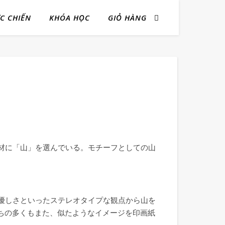
ỰC CHIẾN
KHÓA HỌC
GIỎ HÀNG
材に「山」を選んでいる。モチーフとしての山
優しさといったステレオタイプな観点から山を
ちの多くもまた、似たようなイメージを印画紙