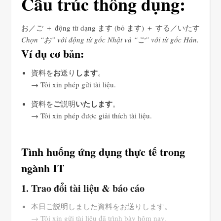
Cấu trúc thông dụng:
お／ご ＋ động từ dạng ます (bỏ ます) ＋ する／いたす
Chọn “お” với động từ gốc Nhật và “ご” với từ gốc Hán.
Ví dụ cơ bản:
お
します
資料を
送り
。
→ Tôi xin phép gửi tài liệu.
ご
いたします
資料を
説明
。
→ Tôi xin phép được giải thích tài liệu.
Tình huống ứng dụng thực tế trong
ngành IT
1. Trao đổi tài liệu & báo cáo
本日ご説明しました資料をお送りします。
→ Tôi xin gửi tài liệu đã trình bày hôm nay.