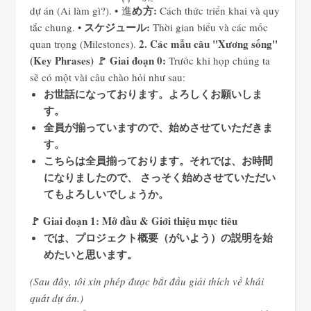
すす
め
方
:
dự án (Ai làm gì?).
•
進
Cách thức triển khai và quy
スケジュール:
tắc chung.
•
Thời gian biểu và các mốc
2. Các mẫu câu "Xương sống"
quan trọng (Milestones).
(Key Phrases)
🚩 Giai đoạn 0:
Trước khi họp chúng ta
sẽ có một vài câu chào hỏi như sau:
お世話になっております。よろしくお願いしま
す。
全員が揃っていますので、始めさせていただきま
す。
こちらは全員揃っております。
それでは、お時間
になりましたので、 さっそく始めさせていただい
てもよろしいでしょうか。
🚩 Giai đoạn 1: Mở đầu & Giới thiệu mục tiêu
では、プロジェクト概要（がいよう）の説明を始
めたいと思います。
(Sau đây, tôi xin phép được bắt đầu giải thích về khái
quát dự án.)