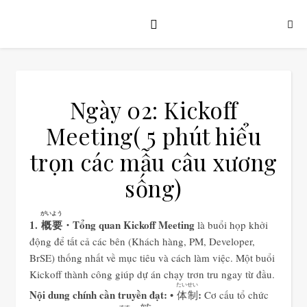
Ngày 02: Kickoff
Meeting( 5 phút hiểu
trọn các mẫu câu xương
sống)
がいよう
1.
概要
・Tổng quan
Kickoff Meeting
là buổi họp khởi
động để tất cả các bên (Khách hàng, PM, Developer,
BrSE) thống nhất về mục tiêu và cách làm việc. Một buổi
Kickoff thành công giúp dự án chạy trơn tru ngay từ đầu.
たいせい
Nội dung chính cần truyền đạt:
:
•
体制
Cơ cấu tổ chức
かた